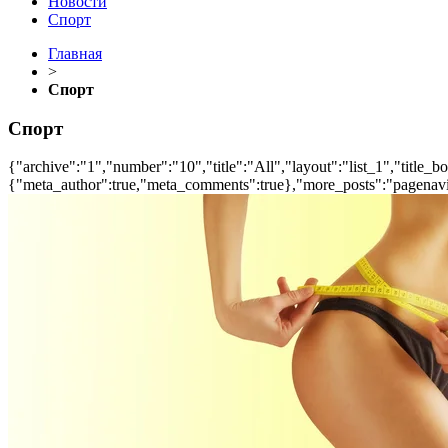
Новости
Спорт
Главная
>
Спорт
Спорт
{"archive":"1","number":"10","title":"All","layout":"list_1","title_b
{"meta_author":true,"meta_comments":true},"more_posts":"pagenavi","