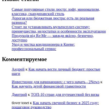
Самые популярные стили люстр: лофт, минимализм,
классика, скандинавский стиль
Дорогая или бюджетная люстра: есть ли реальная
разница?
Стоит ли устанавливать мультисплит-систему:
преимущества, недостатки и особенности эксплуатации
Продукція від Re:Me — завжди якісно, безпечно,
доступно
Уход и чистка кондиционера в Киеве:
профессиональный сервис
Комментируемое
Андрей
к
Как начать вести личный бюджет: простые
шаги
Инвестиции для начинающих: с чего начать - 2News
к
Как научить детей финансовой грамотности
Дмитрий
к
ТОП-10 стран для путешествий без визы
tlover tonet
к
Как начать свечной бизнес в 2025 году:
пошаговое руководство