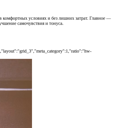
в комфортных условиях и без лишних затрат. Главное —
лучшение самочувствия и тонуса.
","layout":"grid_3","meta_category":1,"ratio":"hw-