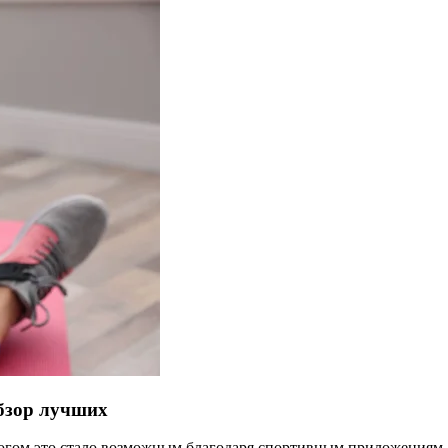
бзор лучших
многом это стало возможным благодаря спортивным приложениям