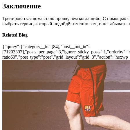
Заключение
Тренироваться дома стало проще, чем когда-либо. С помощью 
выбрать сервис, который подойдёт именно вам, и не забывать п
Related Blog
{"qurey":{"category__in":[84],"post__not_in":
[71203397],"posts_per_page":3,"ignore_sticky_posts":1,"orderby":"ra
ratio60","post_type":"post","grid_layout":"grid_3","action":"hexwp_