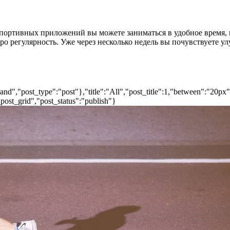
спортивных приложений вы можете заниматься в удобное время, 
ро регулярность. Уже через несколько недель вы почувствуете у
nd","post_type":"post"},"title":"All","post_title":1,"between":"20px
post_grid","post_status":"publish"}