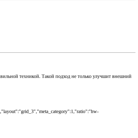
равильной техникой. Такой подход не только улучшит внешний
","layout":"grid_3","meta_category":1,"ratio":"hw-