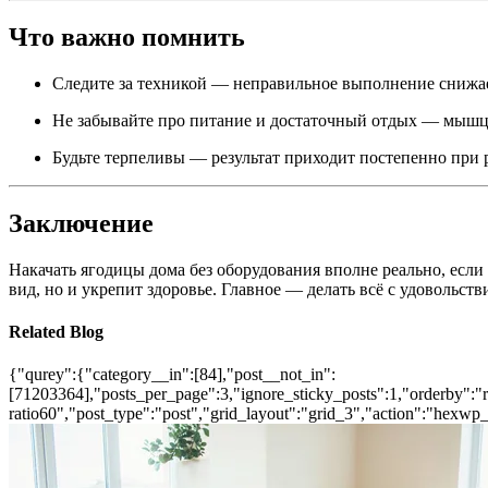
Что важно помнить
Следите за техникой — неправильное выполнение снижае
Не забывайте про питание и достаточный отдых — мышцы
Будьте терпеливы — результат приходит постепенно при 
Заключение
Накачать ягодицы дома без оборудования вполне реально, есл
вид, но и укрепит здоровье. Главное — делать всё с удовольстви
Related Blog
{"qurey":{"category__in":[84],"post__not_in":
[71203364],"posts_per_page":3,"ignore_sticky_posts":1,"orderby":"ra
ratio60","post_type":"post","grid_layout":"grid_3","action":"hexwp_