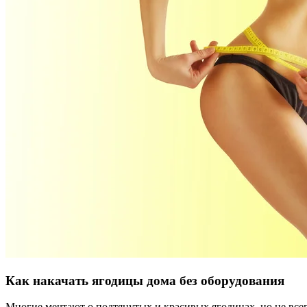
Как накачать ягодицы дома без оборудования
Многие мечтают о подтянутых и красивых ягодицах, но не все