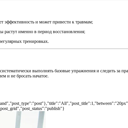
т эффективность и может привести к травмам;
 растут именно в период восстановления;
регулярных тренировках.
и систематически выполнять базовые упражнения и следить за п
ем и не бросать начатое.
nd","post_type":"post"},"title":"All","post_title":1,"between":"20px
post_grid","post_status":"publish"}