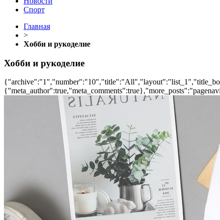
Новости
Спорт
Главная
>
Хобби и рукоделие
Хобби и рукоделие
{"archive":"1","number":"10","title":"All","layout":"list_1","title_b
{"meta_author":true,"meta_comments":true},"more_posts":"pagenavi","