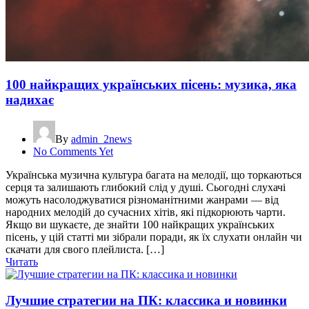
100 найкращих українських пісень: музика, яка
надихає
By
admin_2news
No Comments Yet
Українська музична культура багата на мелодії, що торкаються
серця та залишають глибокий слід у душі. Сьогодні слухачі
можуть насолоджуватися різноманітними жанрами — від
народних мелодій до сучасних хітів, які підкорюють чарти.
Якщо ви шукаєте, де знайти 100 найкращих українських
пісень, у цій статті ми зібрали поради, як їх слухати онлайн чи
скачати для свого плейлиста. […]
Читать
Лучшие стратегии на ПК: классика и новинки