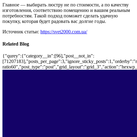
Главное — выбирать люстру не по стоимости, а по качеству
изготовления, соответствию помещению и вашим реальным
потребностям. Такой подход поможет сделать удачную
покупку, которая будет радовать вас долгие годы.
Источник статьи:
https://svet2000.com.ua/
Related Blog
{"qurey":{"category__in":[96],"post__not_in":
[71207183],"posts_per_page":3,"ignore_sticky_posts":1,"orderby":"ra
ratio60","post_type":"post","grid_layout":"grid_3","action":"hexwp_