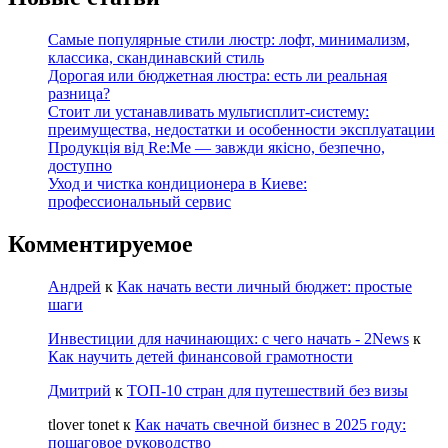
Самые популярные стили люстр: лофт, минимализм,
классика, скандинавский стиль
Дорогая или бюджетная люстра: есть ли реальная
разница?
Стоит ли устанавливать мультисплит-систему:
преимущества, недостатки и особенности эксплуатации
Продукція від Re:Me — завжди якісно, безпечно,
доступно
Уход и чистка кондиционера в Киеве:
профессиональный сервис
Комментируемое
Андрей
к
Как начать вести личный бюджет: простые
шаги
Инвестиции для начинающих: с чего начать - 2News
к
Как научить детей финансовой грамотности
Дмитрий
к
ТОП-10 стран для путешествий без визы
tlover tonet
к
Как начать свечной бизнес в 2025 году:
пошаговое руководство