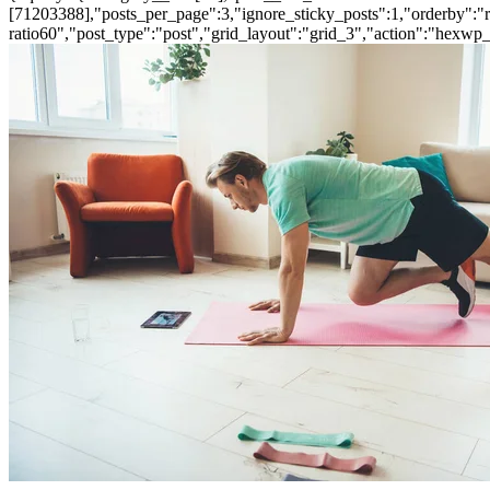
[71203388],"posts_per_page":3,"ignore_sticky_posts":1,"orderby":"ra
ratio60","post_type":"post","grid_layout":"grid_3","action":"hexwp_