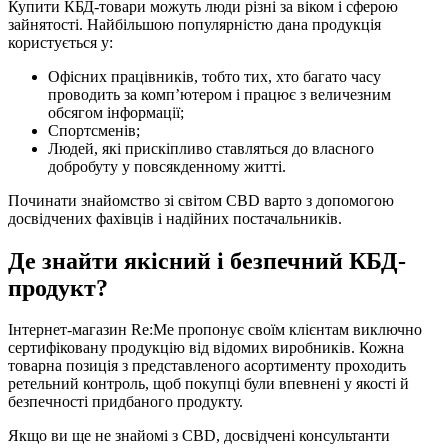
Купити КБД-товари можуть люди різні за віком і сферою
зайнятості. Найбільшою популярністю дана продукція
користується у:
Офісних працівників, тобто тих, хто багато часу
проводить за комп’ютером і працює з величезним
обсягом інформації;
Спортсменів;
Людей, які прискіпливо ставляться до власного
добробуту у повсякденному житті.
Починати знайомство зі світом CBD варто з допомогою
досвідчених фахівців і надійних постачальників.
Де знайти якісний і безпечний КБД-
продукт?
Інтернет-магазин Re:Me пропонує своїм клієнтам виключно
сертифіковану продукцію від відомих виробників. Кожна
товарна позиція з представленого асортименту проходить
ретельний контроль, щоб покупці були впевнені у якості й
безпечності придбаного продукту.
Якщо ви ще не знайомі з CBD, досвідчені консультанти