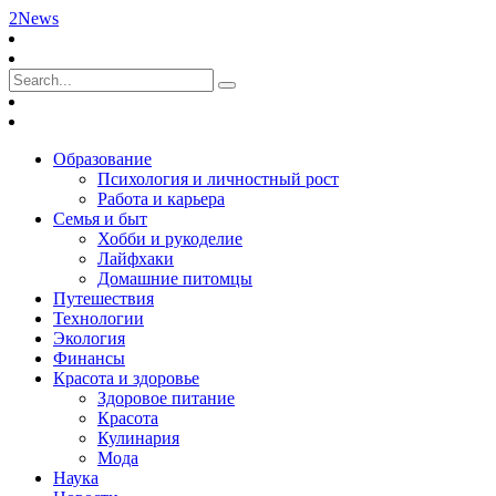
2News
Образование
Психология и личностный рост
Работа и карьера
Семья и быт
Хобби и рукоделие
Лайфхаки
Домашние питомцы
Путешествия
Технологии
Экология
Финансы
Красота и здоровье
Здоровое питание
Красота
Кулинария
Мода
Наука