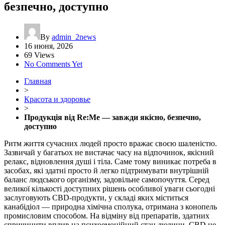
безпечно, доступно
By
admin_2news
16 июня, 2026
69 Views
No Comments Yet
Главная
>
Красота и здоровье
>
Продукція від Re:Me — завжди якісно, безпечно,
доступно
Ритм життя сучасних людей просто вражає своєю шаленістю.
Зазвичай у багатьох не вистачає часу на відпочинок, якісний
релакс, відновлення душі і тіла. Саме тому виникає потреба в
засобах, які здатні просто й легко підтримувати внутрішній
баланс людського організму, задовільне самопочуття. Серед
великої кількості доступних рішень особливої уваги сьогодні
заслуговують CBD-продукти, у складі яких міститься
канабідіол — природна хімічна сполука, отримана з конопель
промисловим способом. На відміну від препаратів, здатних
спричинити вплив на психоемоційний стан людини, CBD не