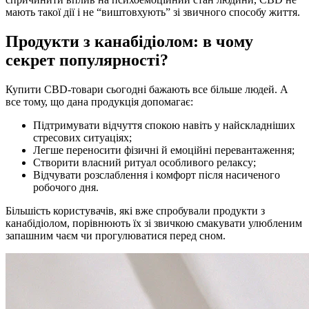
мають такої дії і не “виштовхують” зі звичного способу життя.
Продукти з канабідіолом: в чому
секрет популярності?
Купити CBD-товари сьогодні бажають все більше людей. А
все тому, що дана продукція допомагає:
Підтримувати відчуття спокою навіть у найскладніших
стресових ситуаціях;
Легше переносити фізичні й емоційні перевантаження;
Створити власний ритуал особливого релаксу;
Відчувати розслаблення і комфорт після насиченого
робочого дня.
Більшість користувачів, які вже спробували продукти з
канабідіолом, порівнюють їх зі звичкою смакувати улюбленим
запашним чаєм чи прогулюватися перед сном.