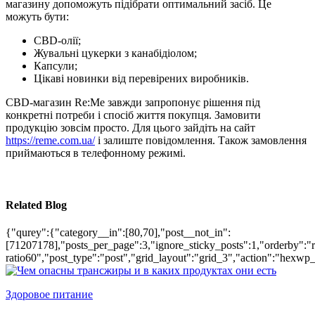
магазину допоможуть підібрати оптимальний засіб. Це
можуть бути:
CBD-олії;
Жувальні цукерки з канабідіолом;
Капсули;
Цікаві новинки від перевірених виробників.
CBD-магазин Re:Me завжди запропонує рішення під
конкретні потреби і спосіб життя покупця. Замовити
продукцію зовсім просто. Для цього зайдіть на сайт
https://reme.com.ua/
і залиште повідомлення. Також замовлення
приймаються в телефонному режимі.
Related Blog
{"qurey":{"category__in":[80,70],"post__not_in":
[71207178],"posts_per_page":3,"ignore_sticky_posts":1,"orderby":"ra
ratio60","post_type":"post","grid_layout":"grid_3","action":"hexwp_
Здоровое питание