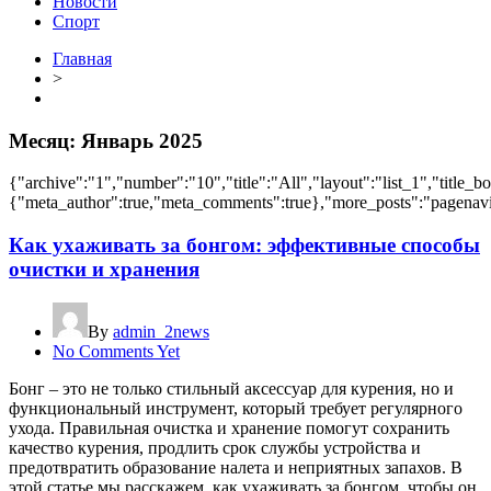
Новости
Спорт
Главная
>
Месяц:
Январь 2025
{"archive":"1","number":"10","title":"All","layout":"list_1","title_b
{"meta_author":true,"meta_comments":true},"more_posts":"pagenavi","
Как ухаживать за бонгом: эффективные способы
очистки и хранения
By
admin_2news
No Comments Yet
Бонг – это не только стильный аксессуар для курения, но и
функциональный инструмент, который требует регулярного
ухода. Правильная очистка и хранение помогут сохранить
качество курения, продлить срок службы устройства и
предотвратить образование налета и неприятных запахов. В
этой статье мы расскажем, как ухаживать за бонгом, чтобы он