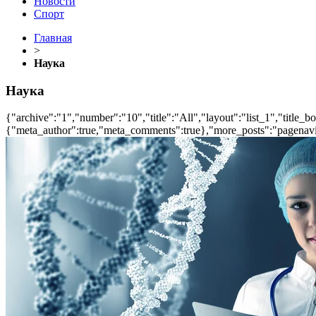
Новости
Спорт
Главная
>
Наука
Наука
{"archive":"1","number":"10","title":"All","layout":"list_1","title_b
{"meta_author":true,"meta_comments":true},"more_posts":"pagenavi","