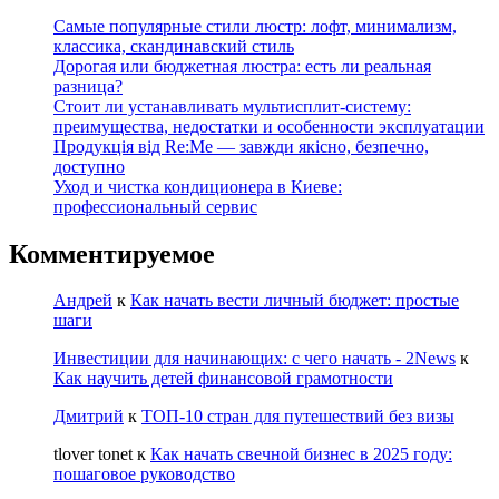
Самые популярные стили люстр: лофт, минимализм,
классика, скандинавский стиль
Дорогая или бюджетная люстра: есть ли реальная
разница?
Стоит ли устанавливать мультисплит-систему:
преимущества, недостатки и особенности эксплуатации
Продукція від Re:Me — завжди якісно, безпечно,
доступно
Уход и чистка кондиционера в Киеве:
профессиональный сервис
Комментируемое
Андрей
к
Как начать вести личный бюджет: простые
шаги
Инвестиции для начинающих: с чего начать - 2News
к
Как научить детей финансовой грамотности
Дмитрий
к
ТОП-10 стран для путешествий без визы
tlover tonet
к
Как начать свечной бизнес в 2025 году:
пошаговое руководство