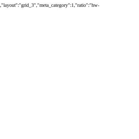
","layout":"grid_3","meta_category":1,"ratio":"hw-