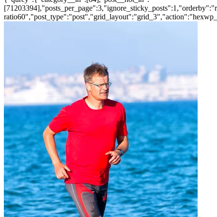
[71203394],"posts_per_page":3,"ignore_sticky_posts":1,"orderby":"ra
ratio60","post_type":"post","grid_layout":"grid_3","action":"hexwp_