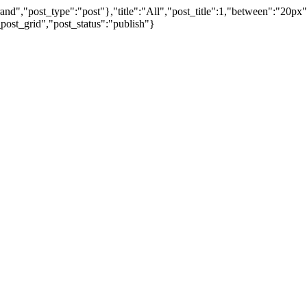
nd","post_type":"post"},"title":"All","post_title":1,"between":"20px
post_grid","post_status":"publish"}