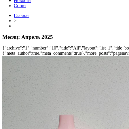
Новости
Спорт
Главная
>
Месяц:
Апрель 2025
{"archive":"1","number":"10","title":"All","layout":"list_1","title_b
{"meta_author":true,"meta_comments":true},"more_posts":"pagenavi","