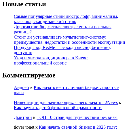
Новые статьи
Самые популярные стили люстр: лофт, минимализм,
классика, скандинавский стиль
Дорогая или бюджетная люстра: есть ли реальная
разница?
Стоит ли устанавливать мультисплит-систему:
преимущества, недостатки и особенности эксплуатации
Продукція від Re:Me — завжди якісно, безпечно,
доступно
Уход и чистка кондиционера в Киеве:
профессиональный сервис
Комментируемое
Андрей
к
Как начать вести личный бюджет: простые
шаги
Инвестиции для начинающих: с чего начать - 2News
к
Как научить детей финансовой грамотности
Дмитрий
к
ТОП-10 стран для путешествий без визы
tlover tonet
к
Как начать свечной бизнес в 2025 году: