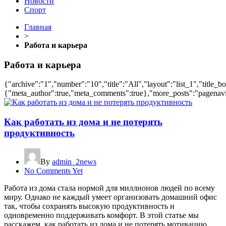
Новости
Спорт
Главная
>
Работа и карьера
Работа и карьера
{"archive":"1","number":"10","title":"All","layout":"list_1","title_b
{"meta_author":true,"meta_comments":true},"more_posts":"pagenavi","
Как работать из дома и не потерять
продуктивность
By
admin_2news
No Comments Yet
Работа из дома стала нормой для миллионов людей по всему
миру. Однако не каждый умеет организовать домашний офис
так, чтобы сохранять высокую продуктивность и
одновременно поддерживать комфорт. В этой статье мы
расскажем, как работать из дома и не потерять мотивацию,