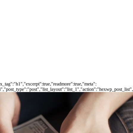
ox_tag":"h1","excerpt":true,"readmore":true,"meta":
post_type":"post","list_layout":"list_1","action":"hexwp_post_list",