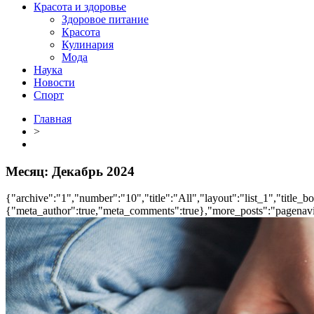
Красота и здоровье
Здоровое питание
Красота
Кулинария
Мода
Наука
Новости
Спорт
Главная
>
Месяц:
Декабрь 2024
{"archive":"1","number":"10","title":"All","layout":"list_1","title_b
{"meta_author":true,"meta_comments":true},"more_posts":"pagenavi","