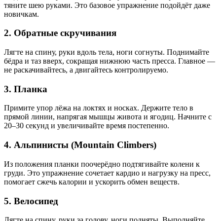
тяните шею руками. Это базовое упражнение подойдёт даже
новичкам.
2.
Обратные скручивания
Лягте на спину, руки вдоль тела, ноги согнуты. Поднимайте
бёдра и таз вверх, сокращая нижнюю часть пресса. Главное —
не раскачивайтесь, а двигайтесь контролируемо.
3.
Планка
Примите упор лёжа на локтях и носках. Держите тело в
прямой линии, напрягая мышцы живота и ягодиц. Начните с
20–30 секунд и увеличивайте время постепенно.
4.
Альпинисты (Mountain Climbers)
Из положения планки поочерёдно подтягивайте колени к
груди. Это упражнение сочетает кардио и нагрузку на пресс,
помогает сжечь калории и ускорить обмен веществ.
5.
Велосипед
Лягте на спину, руки за голову, ноги подняты. Выполняйте