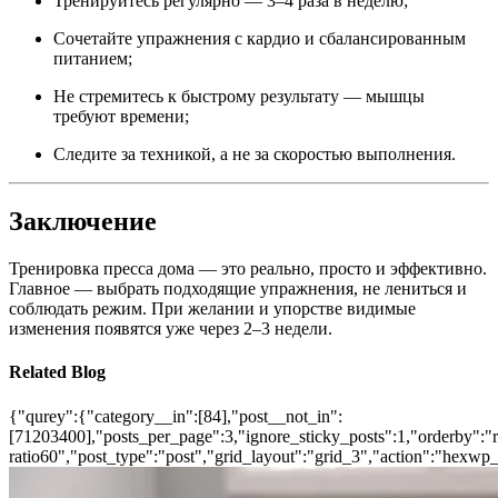
Тренируйтесь регулярно — 3–4 раза в неделю;
Сочетайте упражнения с кардио и сбалансированным
питанием;
Не стремитесь к быстрому результату — мышцы
требуют времени;
Следите за техникой, а не за скоростью выполнения.
Заключение
Тренировка пресса дома — это реально, просто и эффективно.
Главное — выбрать подходящие упражнения, не лениться и
соблюдать режим. При желании и упорстве видимые
изменения появятся уже через 2–3 недели.
Related Blog
{"qurey":{"category__in":[84],"post__not_in":
[71203400],"posts_per_page":3,"ignore_sticky_posts":1,"orderby":"ra
ratio60","post_type":"post","grid_layout":"grid_3","action":"hexwp_