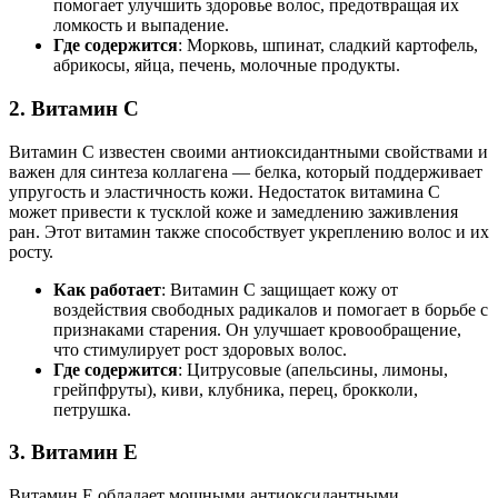
помогает улучшить здоровье волос, предотвращая их
ломкость и выпадение.
Где содержится
: Морковь, шпинат, сладкий картофель,
абрикосы, яйца, печень, молочные продукты.
2.
Витамин C
Витамин C известен своими антиоксидантными свойствами и
важен для синтеза коллагена — белка, который поддерживает
упругость и эластичность кожи. Недостаток витамина C
может привести к тусклой коже и замедлению заживления
ран. Этот витамин также способствует укреплению волос и их
росту.
Как работает
: Витамин C защищает кожу от
воздействия свободных радикалов и помогает в борьбе с
признаками старения. Он улучшает кровообращение,
что стимулирует рост здоровых волос.
Где содержится
: Цитрусовые (апельсины, лимоны,
грейпфруты), киви, клубника, перец, брокколи,
петрушка.
3.
Витамин E
Витамин E обладает мощными антиоксидантными