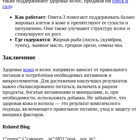
также поддерживают здоровье волос, придавая им
блеск и
силу
.
Как работает
: Омега-3 помогают поддерживать баланс
жировых клеток в коже и препятствуют ее сухости и
шелушению. Они также улучшают структуру волос и
стимулируют их рост.
Где содержится
: Жирная рыба (лосось, скумбрия,
тунец), льняное масло, грецкие орехи, семена чиа.
Заключение
Здоровье
кожи
и волос напрямую зависит от правильного
питания и потребления необходимых витаминов и
микроэлементов. Для достижения наилучших результатов
важно сбалансированно питаться, включать в рацион
продукты, богатые витаминами и минералами, и, при
необходимости, использовать добавки. Не забывайте, что
здоровая кожа и волосы — это результат комплексного
подхода, включающего правильное питание, уход и защиту от
внешних факторов.
Related Blog
{"qurey":{"category__in":[85],"post__not_in":