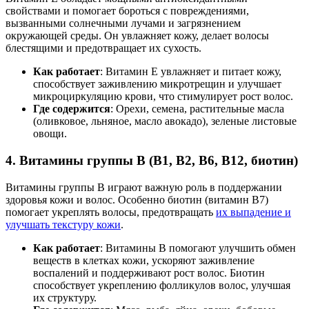
свойствами и помогает бороться с повреждениями,
вызванными солнечными лучами и загрязнением
окружающей среды. Он увлажняет кожу, делает волосы
блестящими и предотвращает их сухость.
Как работает
: Витамин E увлажняет и питает кожу,
способствует заживлению микротрещин и улучшает
микроциркуляцию крови, что стимулирует рост волос.
Где содержится
: Орехи, семена, растительные масла
(оливковое, льняное, масло авокадо), зеленые листовые
овощи.
4.
Витамины группы B (В1, В2, В6, В12, биотин)
Витамины группы B играют важную роль в поддержании
здоровья кожи и волос. Особенно биотин (витамин B7)
помогает укреплять волосы, предотвращать
их выпадение и
улучшать текстуру кожи
.
Как работает
: Витамины B помогают улучшить обмен
веществ в клетках кожи, ускоряют заживление
воспалений и поддерживают рост волос. Биотин
способствует укреплению фолликулов волос, улучшая
их структуру.