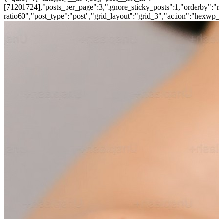
[71201724],"posts_per_page":3,"ignore_sticky_posts":1,"orderby":"ra
ratio60","post_type":"post","grid_layout":"grid_3","action":"hexwp_