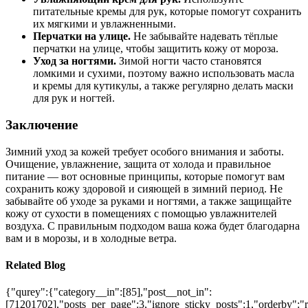
питательные кремы для рук, которые помогут сохранить
их мягкими и увлажненными.
Перчатки на улице.
Не забывайте надевать тёплые
перчатки на улице, чтобы защитить кожу от мороза.
Уход за ногтями.
Зимой ногти часто становятся
ломкими и сухими, поэтому важно использовать масла
и кремы для кутикулы, а также регулярно делать маски
для рук и ногтей.
Заключение
Зимний уход за кожей требует особого внимания и заботы.
Очищение, увлажнение, защита от холода и правильное
питание — вот основные принципы, которые помогут вам
сохранить кожу здоровой и сияющей в зимний период. Не
забывайте об уходе за руками и ногтями, а также защищайте
кожу от сухости в помещениях с помощью увлажнителей
воздуха. С правильным подходом ваша кожа будет благодарна
вам и в морозы, и в холодные ветра.
Related Blog
{"qurey":{"category__in":[85],"post__not_in":
[71201702],"posts_per_page":3,"ignore_sticky_posts":1,"orderby":"ra