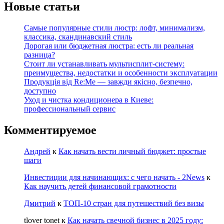
Новые статьи
Самые популярные стили люстр: лофт, минимализм,
классика, скандинавский стиль
Дорогая или бюджетная люстра: есть ли реальная
разница?
Стоит ли устанавливать мультисплит-систему:
преимущества, недостатки и особенности эксплуатации
Продукція від Re:Me — завжди якісно, безпечно,
доступно
Уход и чистка кондиционера в Киеве:
профессиональный сервис
Комментируемое
Андрей
к
Как начать вести личный бюджет: простые
шаги
Инвестиции для начинающих: с чего начать - 2News
к
Как научить детей финансовой грамотности
Дмитрий
к
ТОП-10 стран для путешествий без визы
tlover tonet
к
Как начать свечной бизнес в 2025 году: