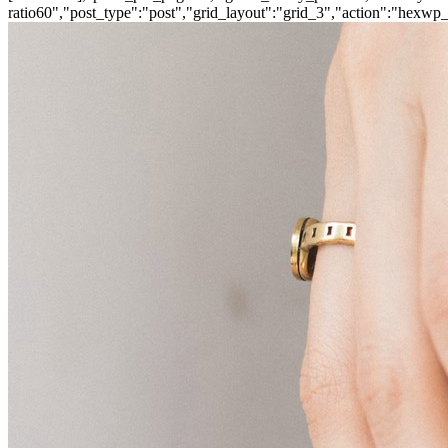
ratio60","post_type":"post","grid_layout":"grid_3","action":"hexwp_