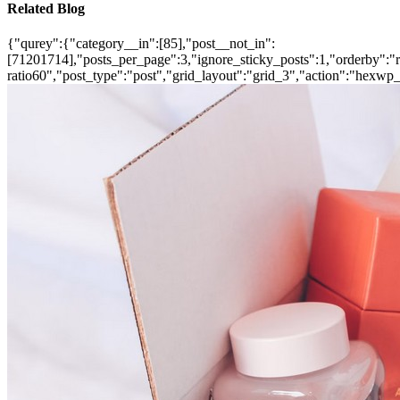
Related Blog
{"qurey":{"category__in":[85],"post__not_in":
[71201714],"posts_per_page":3,"ignore_sticky_posts":1,"orderby":"ra
ratio60","post_type":"post","grid_layout":"grid_3","action":"hexwp_