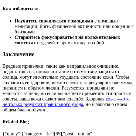
Как избавиться:
Научитесь справляться с эмоциями
с помощью
медитации, йоги, физической активности или общения с
близкими.
Старайтесь фокусироваться на положительных
моментах
и уделяйте время уходу за собой.
Заключение
Вредные привычки, такие как неправильное очищение,
недостаток сна, плохое питание и отсутствие защиты от
солнца, могут значительно ухудшить состояние кожи. Чтобы
сохранить ее здоровой, важно следить за регулярностью ухода,
питанием и образом жизни. Разумеется, привычки не
меняются за день, но если вы начнете применять эти простые
советы, ваша кожа скажет вам спасибо. Здоровая
кожа — это
не только результат правильного ухода
, но и заботы о своем
общем благополучии.
Related Blog
{"qurey":{"category__in":[85],"post__not_in":