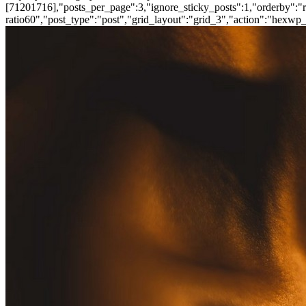
[71201716],"posts_per_page":3,"ignore_sticky_posts":1,"orderby":"ra
ratio60","post_type":"post","grid_layout":"grid_3","action":"hexwp_