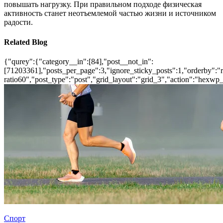
повышать нагрузку. При правильном подходе физическая
активность станет неотъемлемой частью жизни и источником
радости.
Related Blog
{"qurey":{"category__in":[84],"post__not_in":
[71203361],"posts_per_page":3,"ignore_sticky_posts":1,"orderby":"ra
ratio60","post_type":"post","grid_layout":"grid_3","action":"hexwp_
Спорт