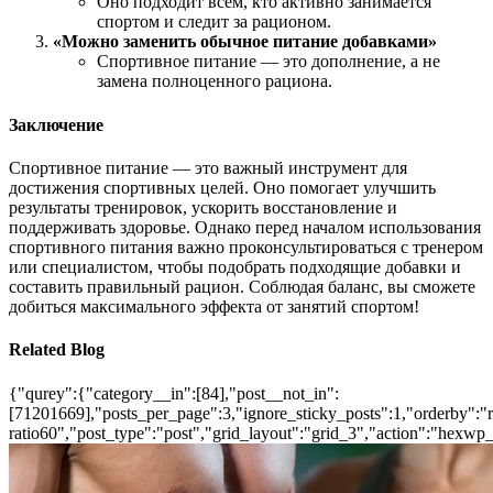
Оно подходит всем, кто активно занимается
спортом и следит за рационом.
«Можно заменить обычное питание добавками»
Спортивное питание — это дополнение, а не
замена полноценного рациона.
Заключение
Спортивное питание — это важный инструмент для
достижения спортивных целей. Оно помогает улучшить
результаты тренировок, ускорить восстановление и
поддерживать здоровье. Однако перед началом использования
спортивного питания важно проконсультироваться с тренером
или специалистом, чтобы подобрать подходящие добавки и
составить правильный рацион. Соблюдая баланс, вы сможете
добиться максимального эффекта от занятий спортом!
Related Blog
{"qurey":{"category__in":[84],"post__not_in":
[71201669],"posts_per_page":3,"ignore_sticky_posts":1,"orderby":"ra
ratio60","post_type":"post","grid_layout":"grid_3","action":"hexwp_