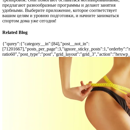
предлагают разнообразные программы и делают занятия
удобными. Выберите приложение, которое соответствует
вашим целям и уровню подготовки, и начните заниматься
спортом дома уже сегодня!
Related Blog
{"qurey":{"category__in":[84],"post__not_in":
[71201667],"posts_per_page":3,"ignore_sticky_posts":1,"orderby":"ra
ratio60","post_type":"post","grid_layout":"grid_3","action":"hexwp_