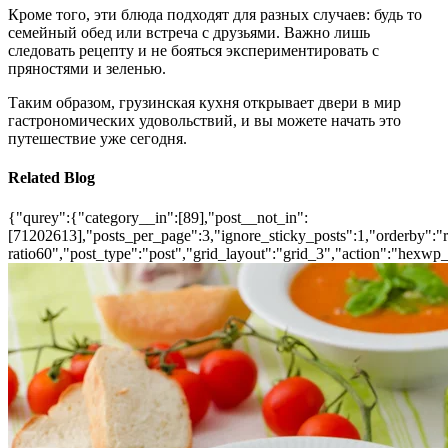
Кроме того, эти блюда подходят для разных случаев: будь то
семейный обед или встреча с друзьями. Важно лишь
следовать рецепту и не бояться экспериментировать с
пряностями и зеленью.
Таким образом, грузинская кухня открывает двери в мир
гастрономических удовольствий, и вы можете начать это
путешествие уже сегодня.
Related Blog
{"qurey":{"category__in":[89],"post__not_in":
[71202613],"posts_per_page":3,"ignore_sticky_posts":1,"orderby":"ra
ratio60","post_type":"post","grid_layout":"grid_3","action":"hexwp_