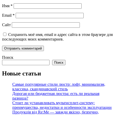
Имя
*
Email
*
Сайт
Сохранить моё имя, email и адрес сайта в этом браузере для
последующих моих комментариев.
Поиск
Поиск
Новые статьи
Самые популярные стили люстр: лофт, минимализм,
классика, скандинавский стиль
Дорогая или бюджетная люстра: есть ли реальная
разница?
Стоит ли устанавливать мультисплит-систему:
преимущества, недостатки и особенности эксплуатации
Продукція від Re:Me — завжди якісно, безпечно,