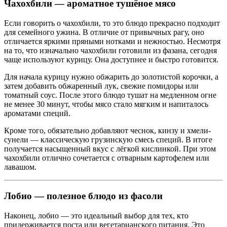
Чахохбили — ароматное тушёное мясо
Если говорить о чахохбили, то это блюдо прекрасно подходит
для семейного ужина. В отличие от привычных рагу, оно
отличается яркими пряными нотками и нежностью. Несмотря
на то, что изначально чахохбили готовили из фазана, сегодня
чаще используют курицу. Она доступнее и быстро готовится.
Для начала курицу нужно обжарить до золотистой корочки, а
затем добавить обжаренный лук, свежие помидоры или
томатный соус. После этого блюдо тушат на медленном огне
не менее 30 минут, чтобы мясо стало мягким и напиталось
ароматами специй.
Кроме того, обязательно добавляют чеснок, кинзу и хмели-
сунели — классическую грузинскую смесь специй. В итоге
получается насыщенный вкус с лёгкой кислинкой. При этом
чахохбили отлично сочетается с отварным картофелем или
лавашом.
Лобио — полезное блюдо из фасоли
Наконец, лобио — это идеальный выбор для тех, кто
придерживается поста или вегетарианского питания. Это