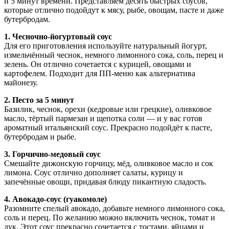
и 5 минут времени. Представляем десять быстрых соусов,
которые отлично подойдут к мясу, рыбе, овощам, пасте и даже
бутербродам.
1. Чесночно-йогуртовый соус
Для его приготовления используйте натуральный йогурт,
измельчённый чеснок, немного лимонного сока, соль, перец и
зелень. Он отлично сочетается с курицей, овощами и
картофелем. Подходит для ПП-меню как альтернатива
майонезу.
2. Песто за 5 минут
Базилик, чеснок, орехи (кедровые или грецкие), оливковое
масло, тёртый пармезан и щепотка соли — и у вас готов
ароматный итальянский соус. Прекрасно подойдёт к пасте,
бутербродам и рыбе.
3. Горчично-медовый соус
Смешайте дижонскую горчицу, мёд, оливковое масло и сок
лимона. Соус отлично дополняет салаты, курицу и
запечённые овощи, придавая блюду пикантную сладость.
4. Авокадо-соус (гуакомоле)
Разомните спелый авокадо, добавьте немного лимонного сока,
соль и перец. По желанию можно включить чеснок, томат и
лук. Этот соус прекрасно сочетается с тостами, яйцами и