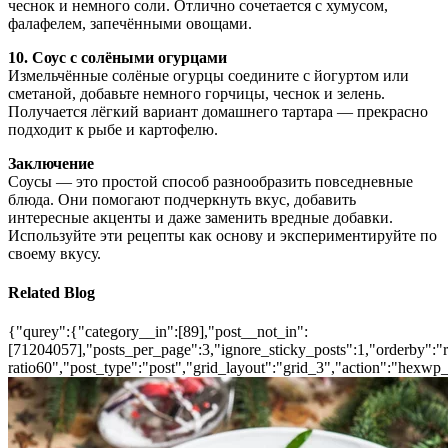
чеснок и немного соли. Отлично сочетается с хумусом,
фалафелем, запечёнными овощами.
10. Соус с солёными огурцами
Измельчённые солёные огурцы соедините с йогуртом или
сметаной, добавьте немного горчицы, чеснок и зелень.
Получается лёгкий вариант домашнего тартара — прекрасно
подходит к рыбе и картофелю.
Заключение
Соусы — это простой способ разнообразить повседневные
блюда. Они помогают подчеркнуть вкус, добавить
интересные акценты и даже заменить вредные добавки.
Используйте эти рецепты как основу и экспериментируйте по
своему вкусу.
Related Blog
{"qurey":{"category__in":[89],"post__not_in":
[71204057],"posts_per_page":3,"ignore_sticky_posts":1,"orderby":"ra
ratio60","post_type":"post","grid_layout":"grid_3","action":"hexwp_