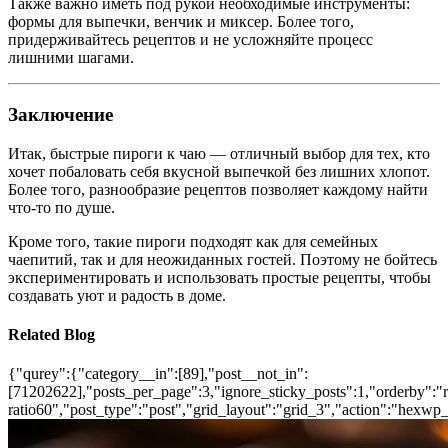
Также важно иметь под рукой необходимые инструменты:
формы для выпечки, венчик и миксер. Более того,
придерживайтесь рецептов и не усложняйте процесс
лишними шагами.
Заключение
Итак, быстрые пироги к чаю — отличный выбор для тех, кто
хочет побаловать себя вкусной выпечкой без лишних хлопот.
Более того, разнообразие рецептов позволяет каждому найти
что-то по душе.
Кроме того, такие пироги подходят как для семейных
чаепитий, так и для неожиданных гостей. Поэтому не бойтесь
экспериментировать и использовать простые рецепты, чтобы
создавать уют и радость в доме.
Related Blog
{"qurey":{"category__in":[89],"post__not_in":
[71202622],"posts_per_page":3,"ignore_sticky_posts":1,"orderby":"ra
ratio60","post_type":"post","grid_layout":"grid_3","action":"hexwp_