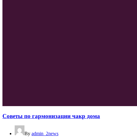
Советы по гармонизации чакр дома
By
admin_2news