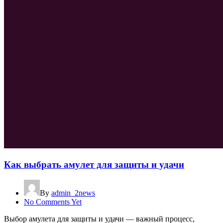
Как выбрать амулет для защиты и удачи
By
admin_2news
No Comments Yet
Выбор амулета для защиты и удачи — важный процесс,