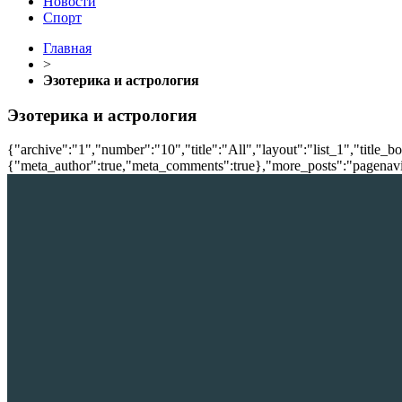
Новости
Спорт
Главная
>
Эзотерика и астрология
Эзотерика и астрология
{"archive":"1","number":"10","title":"All","layout":"list_1","title_b
{"meta_author":true,"meta_comments":true},"more_posts":"pagenavi","