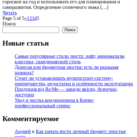
гороскоп на год и использовать его для планирования и
саморазвития. Определение солнечного знака […]
Читать
Page 5 of 5
«
1
2
3
4
5
Поиск
Поиск
Новые статьи
Самые популярные стили люстр: лофт, минимализм,
классика, скандинавский стиль
Дорогая или бюджетная люстра: есть ли реальная
разница?
Стоит ли устанавливать мультисплит-систему:
преимущества, недостатки и особенности эксплуатации
Продукція від Re:Me — завжди якісно, безпечно,
доступно
Уход и чистка кондиционера в Киеве:
профессиональный сервис
Комментируемое
Андрей
к
Как начать вести личный бюджет: простые
шаги