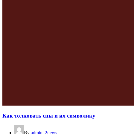
Как толковать сны и их символику
By
admin_2news