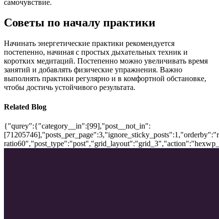
самочувствие.
Советы по началу практики
Начинать энергетические практики рекомендуется
постепенно, начиная с простых дыхательных техник и
коротких медитаций. Постепенно можно увеличивать время
занятий и добавлять физические упражнения. Важно
выполнять практики регулярно и в комфортной обстановке,
чтобы достичь устойчивого результата.
Related Blog
{"qurey":{"category__in":[99],"post__not_in":
[71205746],"posts_per_page":3,"ignore_sticky_posts":1,"orderby":"ra
ratio60","post_type":"post","grid_layout":"grid_3","action":"hexwp_