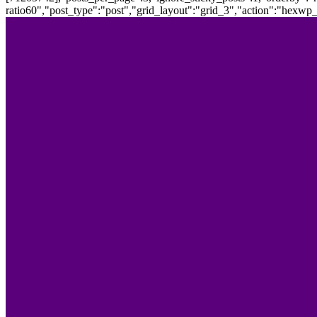
ratio60","post_type":"post","grid_layout":"grid_3","action":"hexwp_