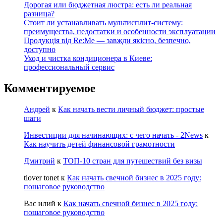
Дорогая или бюджетная люстра: есть ли реальная
разница?
Стоит ли устанавливать мультисплит-систему:
преимущества, недостатки и особенности эксплуатации
Продукція від Re:Me — завжди якісно, безпечно,
доступно
Уход и чистка кондиционера в Киеве:
профессиональный сервис
Комментируемое
Андрей
к
Как начать вести личный бюджет: простые
шаги
Инвестиции для начинающих: с чего начать - 2News
к
Как научить детей финансовой грамотности
Дмитрий
к
ТОП-10 стран для путешествий без визы
tlover tonet
к
Как начать свечной бизнес в 2025 году:
пошаговое руководство
Вас илий
к
Как начать свечной бизнес в 2025 году:
пошаговое руководство