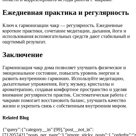
Ежедневная практика и регулярность
Ключ к гармонизации чакр — регулярность. Ежедневные
короткие практики, сочетание медитации, дыхания, йоги и
использования вспомогательных средств дают стабильный и
ощутимый результат.
Заключение
Гармонизация чакр дома позволяет улучшить физическое и
эмоциональное состояние, повысить уровень энергии и
развить внутреннюю гармонию. Используйте медитацию,
дыхательные упражнения, йогу, музыку, кристаллы и
ароматерапию, создавая комфортное пространство и уделяя
внимание регулярности практик. Систематическая работа с
чакрами помогает восстановить баланс, улучшить качество
жизни и укрепить связь с собственным внутренним миром.
Related Blog
{"qurey":{"category__in":[99],"post__not_in":
[71205742],"posts_per_page":3,"ignore_sticky_posts":1,"orderby":"ra