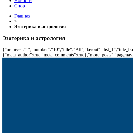
Новости
Спорт
Главная
>
Эзотерика и астрология
Эзотерика и астрология
{"archive":"1","number":"10","title":"All","layout":"list_1","title_b
{"meta_author":true,"meta_comments":true},"more_posts":"pagenavi","