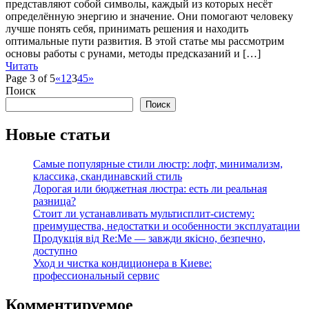
представляют собой символы, каждый из которых несёт
определённую энергию и значение. Они помогают человеку
лучше понять себя, принимать решения и находить
оптимальные пути развития. В этой статье мы рассмотрим
основы работы с рунами, методы предсказаний и […]
Читать
Page 3 of 5
«
1
2
3
4
5
»
Поиск
Поиск
Новые статьи
Самые популярные стили люстр: лофт, минимализм,
классика, скандинавский стиль
Дорогая или бюджетная люстра: есть ли реальная
разница?
Стоит ли устанавливать мультисплит-систему:
преимущества, недостатки и особенности эксплуатации
Продукція від Re:Me — завжди якісно, безпечно,
доступно
Уход и чистка кондиционера в Киеве:
профессиональный сервис
Комментируемое