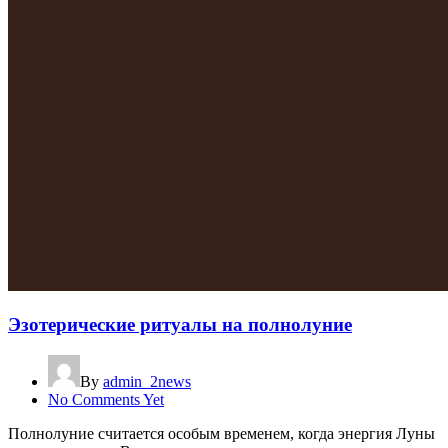
Эзотерические ритуалы на полнолуние
By
admin_2news
No Comments Yet
Полнолуние считается особым временем, когда энергия Луны