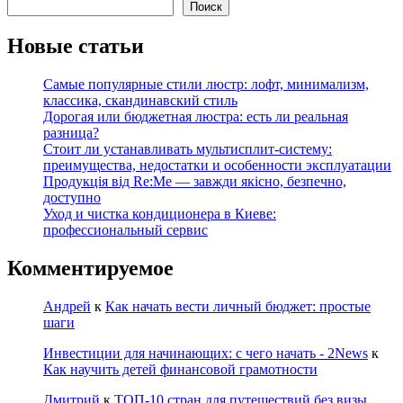
Поиск
Новые статьи
Самые популярные стили люстр: лофт, минимализм,
классика, скандинавский стиль
Дорогая или бюджетная люстра: есть ли реальная
разница?
Стоит ли устанавливать мультисплит-систему:
преимущества, недостатки и особенности эксплуатации
Продукція від Re:Me — завжди якісно, безпечно,
доступно
Уход и чистка кондиционера в Киеве:
профессиональный сервис
Комментируемое
Андрей
к
Как начать вести личный бюджет: простые
шаги
Инвестиции для начинающих: с чего начать - 2News
к
Как научить детей финансовой грамотности
Дмитрий
к
ТОП-10 стран для путешествий без визы