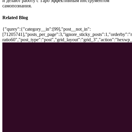
и делают работу с Таро эффективным инструментом
самопознания.
Related Blog
{"qurey":{"category__in":[99],"post__not_in":
[71205741],"posts_per_page":3,"ignore_sticky_posts":1,"orderby":"ra
ratio60","post_type":"post","grid_layout":"grid_3","action":"hexwp_