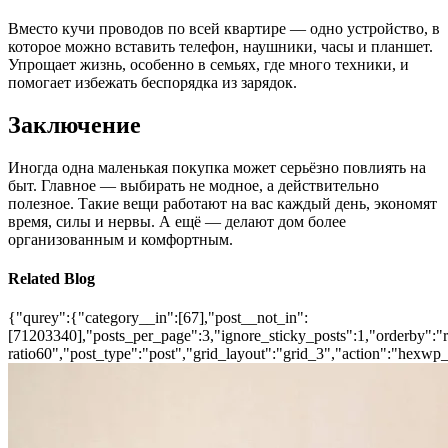
Вместо кучи проводов по всей квартире — одно устройство, в
которое можно вставить телефон, наушники, часы и планшет.
Упрощает жизнь, особенно в семьях, где много техники, и
помогает избежать беспорядка из зарядок.
Заключение
Иногда одна маленькая покупка может серьёзно повлиять на
быт. Главное — выбирать не модное, а действительно
полезное. Такие вещи работают на вас каждый день, экономят
время, силы и нервы. А ещё — делают дом более
организованным и комфортным.
Related Blog
{"qurey":{"category__in":[67],"post__not_in":
[71203340],"posts_per_page":3,"ignore_sticky_posts":1,"orderby":"ra
ratio60","post_type":"post","grid_layout":"grid_3","action":"hexwp_