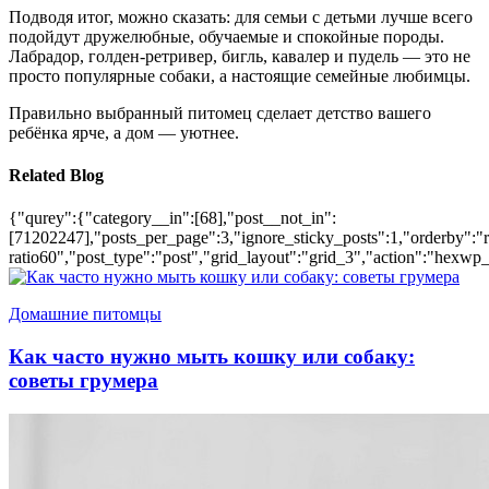
Подводя итог, можно сказать: для семьи с детьми лучше всего
подойдут дружелюбные, обучаемые и спокойные породы.
Лабрадор, голден-ретривер, бигль, кавалер и пудель — это не
просто популярные собаки, а настоящие семейные любимцы.
Правильно выбранный питомец сделает детство вашего
ребёнка ярче, а дом — уютнее.
Related Blog
{"qurey":{"category__in":[68],"post__not_in":
[71202247],"posts_per_page":3,"ignore_sticky_posts":1,"orderby":"ra
ratio60","post_type":"post","grid_layout":"grid_3","action":"hexwp_
Домашние питомцы
Как часто нужно мыть кошку или собаку:
советы грумера