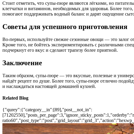
Стоит отметить, что супы-пюре являются лёгкими, но питател
клетчатки и витаминов, необходимых для здоровья. Более того,
помогают поддерживать водный баланс и дарят ощущение сыто
Советы для успешного приготовления
Во-первых, используйте свежие сезонные овощи — это залог о
Кроме того, не бойтесь экспериментировать с различными спе
подчеркнут его вкус и сделают трапезу более приятной.
Заключение
Таким образом, супы-пюре — это вкусные, полезные и универ
найдёт рецепт по душе. Более того, супы-пюре отлично подойд
и наслаждаться настоящей домашней кухней.
Related Blog
{"qurey":{"category__in":[89],"post__not_in":
[71202550],"posts_per_page":3,"ignore_sticky_posts":1,"orderby":"ra
ratio60","post_type":"post","grid_layout":"grid_3","action":"hexwp_