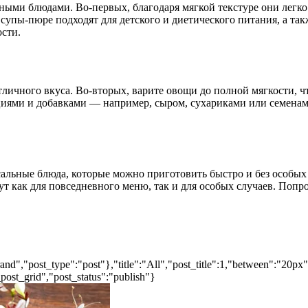
ьными блюдами. Во-первых, благодаря мягкой текстуре они легко
 супы-пюре подходят для детского и диетического питания, а та
сти.
тличного вкуса. Во-вторых, варите овощи до полной мягкости, 
циями и добавками — например, сыром, сухариками или семенам
сальные блюда, которые можно приготовить быстро и без особы
ут как для повседневного меню, так и для особых случаев. Попр
nd","post_type":"post"},"title":"All","post_title":1,"between":"20px
post_grid","post_status":"publish"}