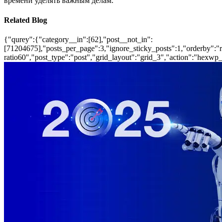
времени уделять важным делам.
Related Blog
{"qurey":{"category__in":[62],"post__not_in":
[71204675],"posts_per_page":3,"ignore_sticky_posts":1,"orderby":"ra
ratio60","post_type":"post","grid_layout":"grid_3","action":"hexwp_