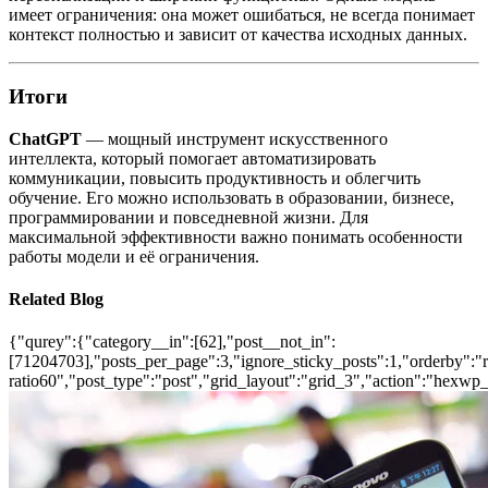
имеет ограничения: она может ошибаться, не всегда понимает
контекст полностью и зависит от качества исходных данных.
Итоги
ChatGPT
— мощный инструмент искусственного
интеллекта, который помогает автоматизировать
коммуникации, повысить продуктивность и облегчить
обучение. Его можно использовать в образовании, бизнесе,
программировании и повседневной жизни. Для
максимальной эффективности важно понимать особенности
работы модели и её ограничения.
Related Blog
{"qurey":{"category__in":[62],"post__not_in":
[71204703],"posts_per_page":3,"ignore_sticky_posts":1,"orderby":"ra
ratio60","post_type":"post","grid_layout":"grid_3","action":"hexwp_