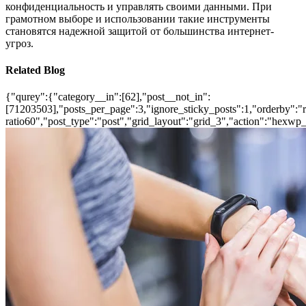
конфиденциальность и управлять своими данными. При
грамотном выборе и использовании такие инструменты
становятся надежной защитой от большинства интернет-
угроз.
Related Blog
{"qurey":{"category__in":[62],"post__not_in":
[71203503],"posts_per_page":3,"ignore_sticky_posts":1,"orderby":"ra
ratio60","post_type":"post","grid_layout":"grid_3","action":"hexwp_