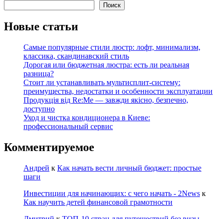
Поиск
Новые статьи
Самые популярные стили люстр: лофт, минимализм,
классика, скандинавский стиль
Дорогая или бюджетная люстра: есть ли реальная
разница?
Стоит ли устанавливать мультисплит-систему:
преимущества, недостатки и особенности эксплуатации
Продукція від Re:Me — завжди якісно, безпечно,
доступно
Уход и чистка кондиционера в Киеве:
профессиональный сервис
Комментируемое
Андрей
к
Как начать вести личный бюджет: простые
шаги
Инвестиции для начинающих: с чего начать - 2News
к
Как научить детей финансовой грамотности
Дмитрий
к
ТОП-10 стран для путешествий без визы