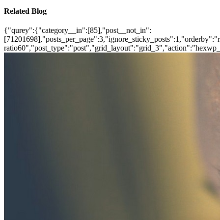
Related Blog
{"qurey":{"category__in":[85],"post__not_in":
[71201698],"posts_per_page":3,"ignore_sticky_posts":1,"orderby":"ra
ratio60","post_type":"post","grid_layout":"grid_3","action":"hexwp_