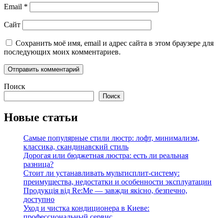
Email
*
Сайт
Сохранить моё имя, email и адрес сайта в этом браузере для
последующих моих комментариев.
Поиск
Поиск
Новые статьи
Самые популярные стили люстр: лофт, минимализм,
классика, скандинавский стиль
Дорогая или бюджетная люстра: есть ли реальная
разница?
Стоит ли устанавливать мультисплит-систему:
преимущества, недостатки и особенности эксплуатации
Продукція від Re:Me — завжди якісно, безпечно,
доступно
Уход и чистка кондиционера в Киеве:
профессиональный сервис