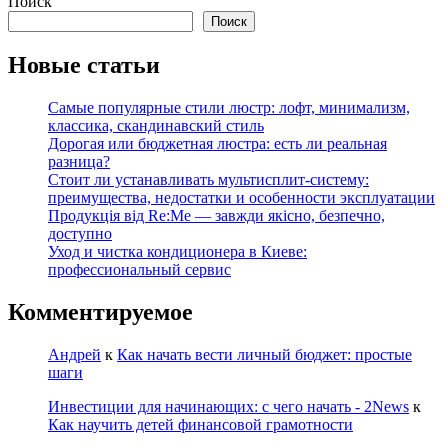
Поиск
Поиск
Новые статьи
Самые популярные стили люстр: лофт, минимализм,
классика, скандинавский стиль
Дорогая или бюджетная люстра: есть ли реальная
разница?
Стоит ли устанавливать мультисплит-систему:
преимущества, недостатки и особенности эксплуатации
Продукція від Re:Me — завжди якісно, безпечно,
доступно
Уход и чистка кондиционера в Киеве:
профессиональный сервис
Комментируемое
Андрей
к
Как начать вести личный бюджет: простые
шаги
Инвестиции для начинающих: с чего начать - 2News
к
Как научить детей финансовой грамотности