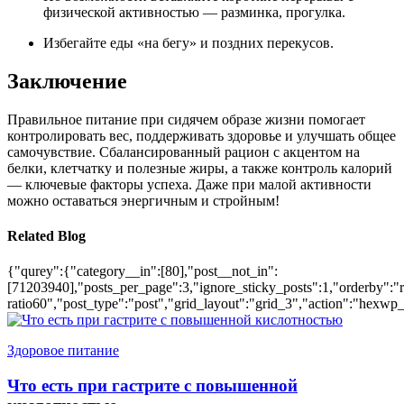
физической активностью — разминка, прогулка.
Избегайте еды «на бегу» и поздних перекусов.
Заключение
Правильное питание при сидячем образе жизни помогает
контролировать вес, поддерживать здоровье и улучшать общее
самочувствие. Сбалансированный рацион с акцентом на
белки, клетчатку и полезные жиры, а также контроль калорий
— ключевые факторы успеха. Даже при малой активности
можно оставаться энергичным и стройным!
Related Blog
{"qurey":{"category__in":[80],"post__not_in":
[71203940],"posts_per_page":3,"ignore_sticky_posts":1,"orderby":"ra
ratio60","post_type":"post","grid_layout":"grid_3","action":"hexwp_
Здоровое питание
Что есть при гастрите с повышенной