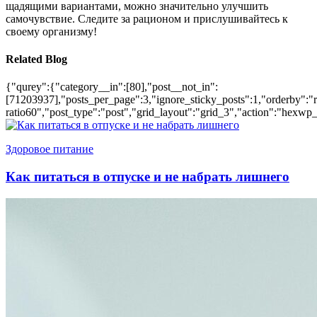
щадящими вариантами, можно значительно улучшить
самочувствие. Следите за рационом и прислушивайтесь к
своему организму!
Related Blog
{"qurey":{"category__in":[80],"post__not_in":
[71203937],"posts_per_page":3,"ignore_sticky_posts":1,"orderby":"ra
ratio60","post_type":"post","grid_layout":"grid_3","action":"hexwp_
Здоровое питание
Как питаться в отпуске и не набрать лишнего