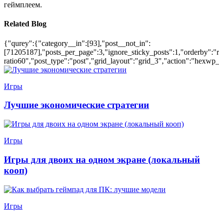
геймплеем.
Related Blog
{"qurey":{"category__in":[93],"post__not_in":
[71205187],"posts_per_page":3,"ignore_sticky_posts":1,"orderby":"ra
ratio60","post_type":"post","grid_layout":"grid_3","action":"hexwp_
Игры
Лучшие экономические стратегии
Игры
Игры для двоих на одном экране (локальный
кооп)
Игры