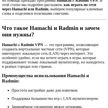
на помощь приходят программы
Hamachi
и
Radmin VPN
. В
этой статье мы подробно расскажем,
как играть по сети
через Hamachi или Radmin
, выберем популярные ключевые
слова и поделимся полезными советами.
Что такое Hamachi и Radmin и зачем
они нужны?
Hamachi
и
Radmin VPN
— это программы, позволяющие
создавать виртуальные частные сети (VPN), которые
имитируют локальную сеть (LAN) через интернет. Это
особенно удобно, если вы хотите играть в игры, которые
поддерживают только локальный мультиплеер, но находитесь
в разных городах или странах.
Преимущества использования Hamachi и
Radmin:
Простота настройки даже для новичков.
Поддержка большинства игр с LAN-мультиплеером.
Защищённое соединение между игроками.