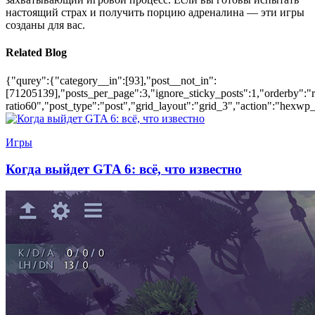
настоящий страх и получить порцию адреналина — эти игры
созданы для вас.
Related Blog
{"qurey":{"category__in":[93],"post__not_in":
[71205139],"posts_per_page":3,"ignore_sticky_posts":1,"orderby":"ra
ratio60","post_type":"post","grid_layout":"grid_3","action":"hexwp_
Игры
Когда выйдет GTA 6: всё, что известно