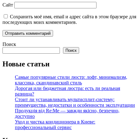
Сайт
Сохранить моё имя, email и адрес сайта в этом браузере для
последующих моих комментариев.
Поиск
Поиск
Новые статьи
Самые популярные стили люстр: лофт, минимализм,
классика, скандинавский стиль
Дорогая или бюджетная люстра: есть ли реальная
разница?
Стоит ли устанавливать мультисплит-систему:
преимущества, недостатки и особенности эксплуатации
Продукція від Re:Me — завжди якісно, безпечно,
доступно
Уход и чистка кондиционера в Киеве:
профессиональный сервис