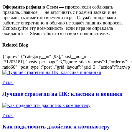
Оформить рефанд в Стим — просто
, если соблюдать
правила. Главное — не затягивать с подачей заявки и не
превышать лимит по времени игры. Служба поддержки
работает оперативно и обычно не задаёт лишних вопросов.
Используйте эту возможность, если игра не оправдала
ожиданий — Steam заботится о своих пользователях.
Related Blog
{"qurey":{"category__in":[93],"post__not_in":
[71205181],"posts_per_page":3,"ignore_sticky_posts":1,"orderby":"ra
ratio60","post_type":"post","grid_layout":"grid_3","action":"hexwp_
Игры
Лучшие стратегии на ПК: классика и новинки
Игры
Как подключить джойстик к компьютеру