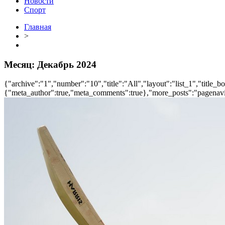
Новости
Спорт
Главная
>
Месяц:
Декабрь 2024
{"archive":"1","number":"10","title":"All","layout":"list_1","title_b
{"meta_author":true,"meta_comments":true},"more_posts":"pagenavi","