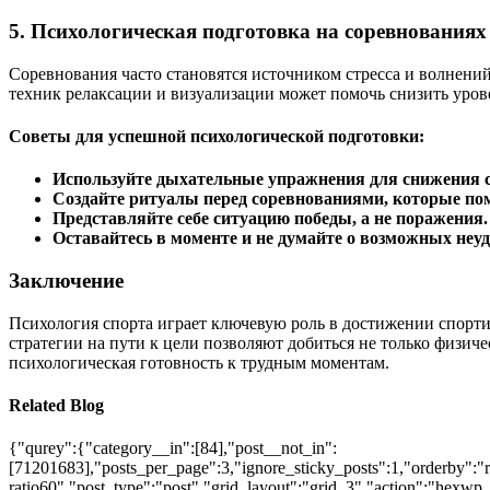
5. Психологическая подготовка на соревнованиях
Соревнования часто становятся источником стресса и волнений
техник релаксации и визуализации может помочь снизить уро
Советы для успешной психологической подготовки:
Используйте дыхательные упражнения для снижения с
Создайте ритуалы перед соревнованиями, которые пом
Представляйте себе ситуацию победы, а не поражения.
Оставайтесь в моменте и не думайте о возможных неуд
Заключение
Психология спорта играет ключевую роль в достижении спортив
стратегии на пути к цели позволяют добиться не только физиче
психологическая готовность к трудным моментам.
Related Blog
{"qurey":{"category__in":[84],"post__not_in":
[71201683],"posts_per_page":3,"ignore_sticky_posts":1,"orderby":"ra
ratio60","post_type":"post","grid_layout":"grid_3","action":"hexwp_