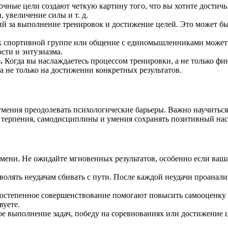
чные цели создают четкую картину того, что вы хотите достич
 увеличение силы и т. д.
й за выполнение тренировок и достижение целей. Это может быт
 спортивной группе или общение с единомышленниками может 
ти и энтузиазма.
.
Когда вы наслаждаетесь процессом тренировки, а не только фи
 а не только на достижении конкретных результатов.
умения преодолевать психологические барьеры. Важно научиться 
т терпения, самодисциплины и умения сохранять позитивный нас
ени. Не ожидайте мгновенных результатов, особенно если ваша
олять неудачам сбивать с пути. После каждой неудачи проанализ
остепенное совершенствование помогают повысить самооценку и
вуете.
е выполнение задач, победу на соревнованиях или достижение 