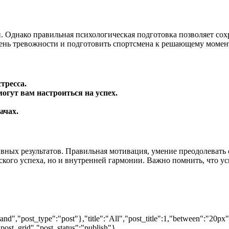
. Однако правильная психологическая подготовка позволяет сох
вень тревожности и подготовить спортсмена к решающему момен
тресса.
огут вам настроиться на успех.
ачах.
ных результатов. Правильная мотивация, умение преодолевать с
ского успеха, но и внутренней гармонии. Важно помнить, что усп
nd","post_type":"post"},"title":"All","post_title":1,"between":"20px
post_grid","post_status":"publish"}