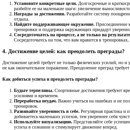
Установите конкретные цели.
Долгосрочные и краткосро
разбейте ее на маленькие шаги: увеличение выносливости,
Награды за достижения.
Разработайте систему поощрени
отдыха.
Найдите поддерживающее окружение.
Присоединение к
тренировки и поддержка окружающих придадут увереннос
Сосредоточьтесь на процессе, а не только на результате
Сосредоточьтесь на том, что вам нравится в тренировках,
4. Достижение целей: как преодолеть преграды?
Достижение целей требует не только физических усилий, но и 
не как окончательное поражение. Преодоление преград требуе
Как добиться успеха и преодолеть преграды?
Будьте терпеливы.
Спортивные достижения требуют врем
усилиями и временем.
Переработка неудач.
Важно учиться на ошибках и не позв
тренировок.
Развивайте уверенность в себе.
Регулярная практика и п
добиваетесь маленьких успехов, тем увереннее себя чувст
Используйте визуализацию.
Представляйте себе успешно
успеха в сознании и стимулирует движение вперед.