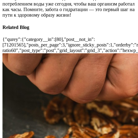
потреблением воды уже сегодня, чтобы ваш организм работал
как часы. Помните, забота о гидратации — это первый шаг на
пути к здоровому образу жизни!
Related Blog
{"qurey":{"category__in":[80],"post__not_in":
[71201565],"posts_per_page":3,"ignore_sticky_posts":1,"orderby":"ra
ratio60","post_type":"post","grid_layout":"grid_3","action":"hexwp_