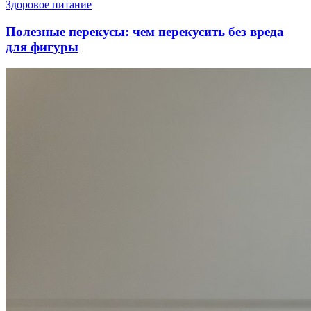
Здоровое питание
Полезные перекусы: чем перекусить без вреда
для фигуры