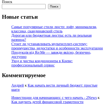
Поиск
Поиск
Новые статьи
Самые популярные стили люстр: лофт, минимализм,
классика, скандинавский стиль
Дорогая или бюджетная люстра: есть ли реальная
разница?
Стоит ли устанавливать мультисплит-систему:
преимущества, недостатки и особенности эксплуатации
Продукція від Re:Me — завжди якісно, безпечно,
доступно
Уход и чистка кондиционера в Киеве:
профессиональный сервис
Комментируемое
Андрей
к
Как начать вести личный бюджет: простые
шаги
Инвестиции для начинающих: с чего начать - 2News
к
Как научить детей финансовой грамотности