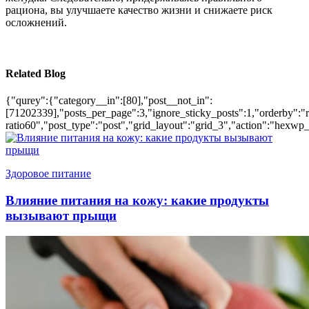
рациона, вы улучшаете качество жизни и снижаете риск
осложнений.
Related Blog
{"qurey":{"category__in":[80],"post__not_in":
[71202339],"posts_per_page":3,"ignore_sticky_posts":1,"orderby":"ra
ratio60","post_type":"post","grid_layout":"grid_3","action":"hexwp_
Здоровое питание
Влияние питания на кожу: какие продукты
вызывают прыщи