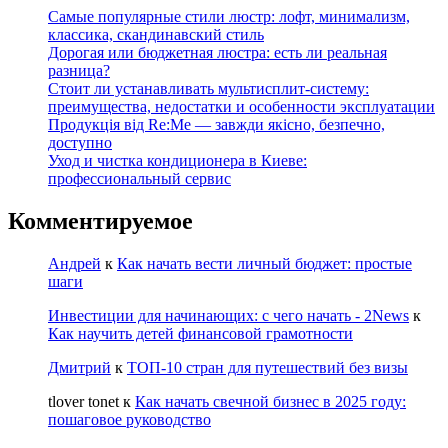
Самые популярные стили люстр: лофт, минимализм,
классика, скандинавский стиль
Дорогая или бюджетная люстра: есть ли реальная
разница?
Стоит ли устанавливать мультисплит-систему:
преимущества, недостатки и особенности эксплуатации
Продукція від Re:Me — завжди якісно, безпечно,
доступно
Уход и чистка кондиционера в Киеве:
профессиональный сервис
Комментируемое
Андрей
к
Как начать вести личный бюджет: простые
шаги
Инвестиции для начинающих: с чего начать - 2News
к
Как научить детей финансовой грамотности
Дмитрий
к
ТОП-10 стран для путешествий без визы
tlover tonet
к
Как начать свечной бизнес в 2025 году:
пошаговое руководство