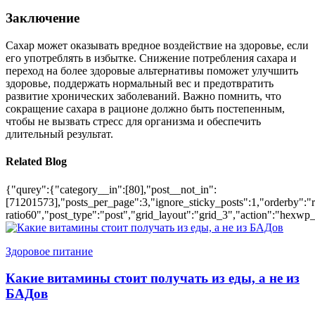
Заключение
Сахар может оказывать вредное воздействие на здоровье, если
его употреблять в избытке. Снижение потребления сахара и
переход на более здоровые альтернативы поможет улучшить
здоровье, поддержать нормальный вес и предотвратить
развитие хронических заболеваний. Важно помнить, что
сокращение сахара в рационе должно быть постепенным,
чтобы не вызвать стресс для организма и обеспечить
длительный результат.
Related Blog
{"qurey":{"category__in":[80],"post__not_in":
[71201573],"posts_per_page":3,"ignore_sticky_posts":1,"orderby":"ra
ratio60","post_type":"post","grid_layout":"grid_3","action":"hexwp_
Здоровое питание
Какие витамины стоит получать из еды, а не из
БАДов