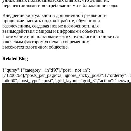
уникальных пользовательских опытов, что делает их
перспективными и востребованными в ближайшие годы.
Внедрение виртуальной и дополненной реальности
продолжает менять подход к работе, обучению и
развлечениям, создавая новые возможности для
взаимодействия с миром и цифровыми объектами.
Понимание и использование этих технологий становится
ключевым фактором успеха в современном
высокотехнологичном обществе.
Related Blog
{"qurey":{"category__in":[97],"post__not_in":
[71206264],"posts_per_page":3,"ignore_sticky_posts":1,"orderby":"ra
ratio60","post_type":"post","grid_layout":"grid_3","action":"hexwp_