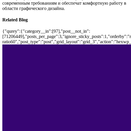
современным требованиям и обеспечат комфортную работу в
области графического дизайна.
Related Blog
{"qurey":{"category__in":[97],"post__not_in":
[71206449],"posts_per_page":3,"ignore_sticky_posts":1,"orderby":"ra
ratio60","post_type":"post","grid_layout":"grid_3","action":"hexwp_