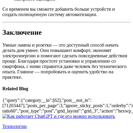
Со временем вы сможете добавить больше устройств и
создать полноценную систему автоматизации.
Заключение
Умные лампы и розетки — это доступный способ начать
делать дом умнее. Они повышают комфорт, экономят
электроэнергию и помогают сделать повседневные действия
проще. Благодаря простоте установки и управлению со
смартфона, с ними справится даже человек без технического
опыта. Главное — попробовать и оценить удобство на
практике.
Related Blog
{"qurey":{"category__in":[62],"post__not_in":
[71203447],"posts_per_page":3,"ignore_sticky_posts":1,"orderby":"ra
ratio60","post_type":"post","grid_layout":"grid_3","action":"hexwp_
Технологии