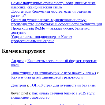
Самые популярные стили люстр: лофт, минимализм,
классика, скандинавский стиль
Дорогая или бюджетная люстра: есть ли реальная
разница?
Стоит ли устанавливать мультисплит-систему:
преимущества, недостатки и особенности эксплуатации
Продукція від Re:Me — завжди якісно, безпечно,
доступно
Уход и чистка кондиционера в Киеве:
профессиональный сервис
Комментируемое
Андрей
к
Как начать вести личный бюджет: простые
шаги
Инвестиции для начинающих: с чего начать - 2News
к
Как научить детей финансовой грамотности
Дмитрий
к
ТОП-10 стран для путешествий без визы
tlover tonet
к
Как начать свечной бизнес в 2025 году:
пошаговое руководство