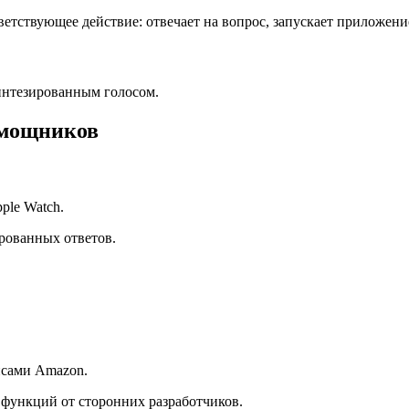
етствующее действие: отвечает на вопрос, запускает приложен
синтезированным голосом.
омощников
ple Watch.
рованных ответов.
исами Amazon.
ункций от сторонних разработчиков.