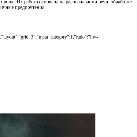
 проще. Их работа основана на распознавании речи, обработке
личные предпочтения.
","layout":"grid_3","meta_category":1,"ratio":"hw-