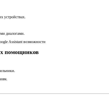
их устройствах.
ыми диалогами.
ogle Assistant возможности
ых помощников
дильники.
иям.