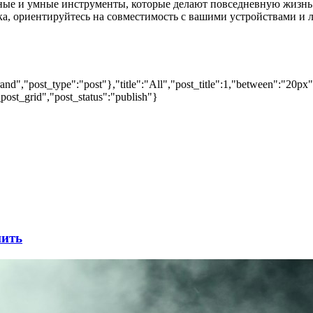
обные и умные инструменты, которые делают повседневную жизнь
а, ориентируйтесь на совместимость с вашими устройствами и 
nd","post_type":"post"},"title":"All","post_title":1,"between":"20px
post_grid","post_status":"publish"}
шить