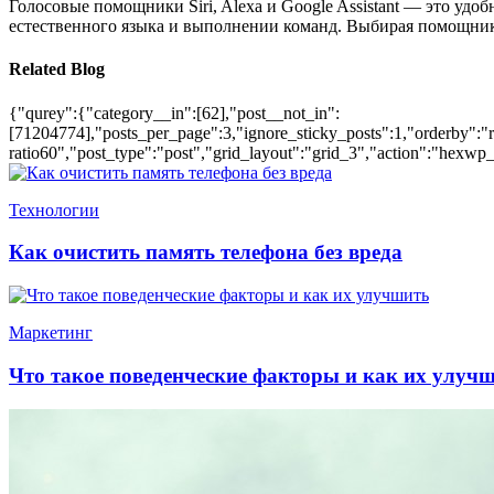
Голосовые помощники Siri, Alexa и Google Assistant — это уд
естественного языка и выполнении команд. Выбирая помощник
Related Blog
{"qurey":{"category__in":[62],"post__not_in":
[71204774],"posts_per_page":3,"ignore_sticky_posts":1,"orderby":"ra
ratio60","post_type":"post","grid_layout":"grid_3","action":"hexwp_
Технологии
Как очистить память телефона без вреда
Маркетинг
Что такое поведенческие факторы и как их улуч